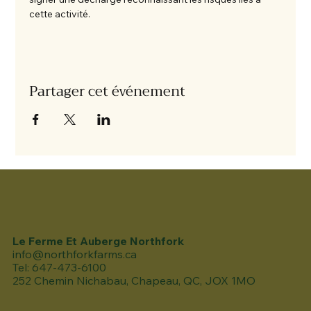
cette activité.
Partager cet événement
Le Ferme Et Auberge Northfork
info@northforkfarms.ca
Tel: 647-473-6100
252 Chemin Nichabau, Chapeau, QC, JOX 1MO