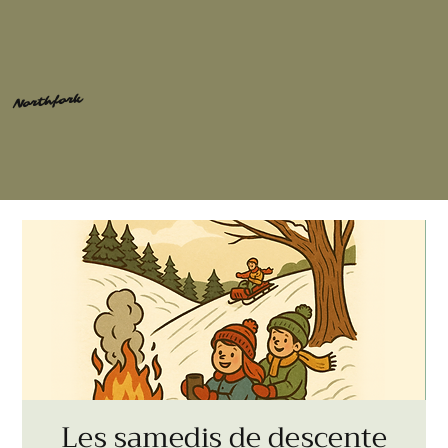
Northfork
Les samedis de descente