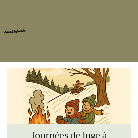
Northfork
Journées de luge à