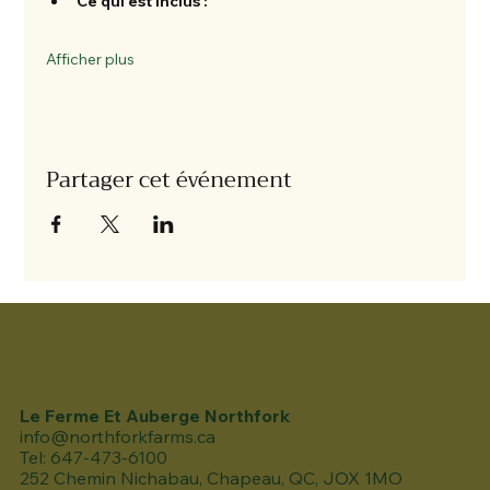
Ce qui est inclus :
Afficher plus
Partager cet événement
Le Ferme Et Auberge Northfork
info@northforkfarms.ca
Tel: 647-473-6100
252 Chemin Nichabau, Chapeau, QC, JOX 1MO