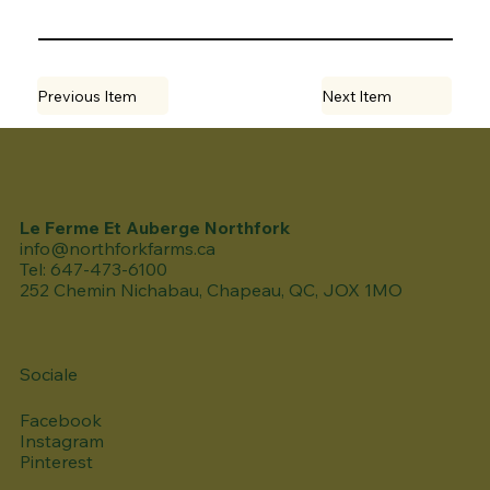
Previous Item
Next Item
Le Ferme Et Auberge Northfork
info@northforkfarms.ca
Tel: 647-473-6100
252 Chemin Nichabau, Chapeau, QC, JOX 1MO
Sociale
Facebook
Instagram
Pinterest