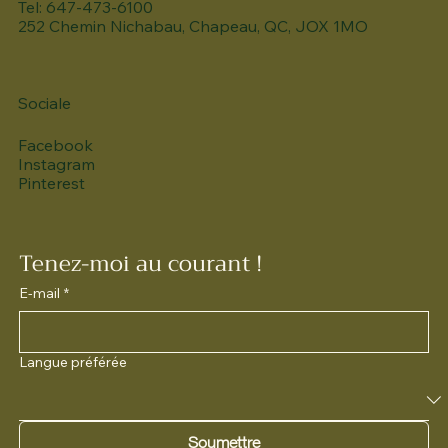
Tel: 647-473-6100
252 Chemin Nichabau, Chapeau, QC, JOX 1MO
Sociale
Facebook
Instagram
Pinterest
Tenez-moi au courant !
E-mail
*
Langue préférée
Soumettre