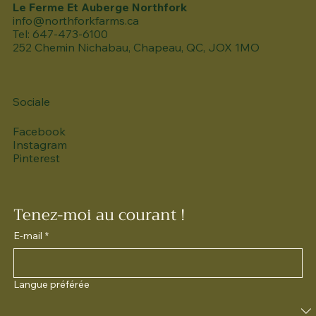
Le Ferme Et Auberge Northfork
info@northforkfarms.ca
Tel: 647-473-6100
252 Chemin Nichabau, Chapeau, QC, JOX 1MO
Sociale
Facebook
Instagram
Pinterest
Tenez-moi au courant !
E-mail
*
Langue préférée